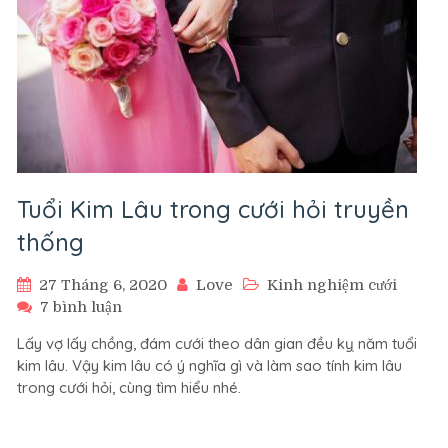
Tuổi Kim Lâu trong cưới hỏi truyền
thống
27 Tháng 6, 2020
Love
Kinh nghiệm cưới
ở
7 bình luận
Tuổi
Lấy vợ lấy chồng, đám cưới theo dân gian đều kỵ năm tuổi
Kim
kim lâu. Vậy kim lâu có ý nghĩa gì và làm sao tính kim lâu
Lâu
trong cưới hỏi, cùng tìm hiểu nhé.
trong
cưới
hỏi