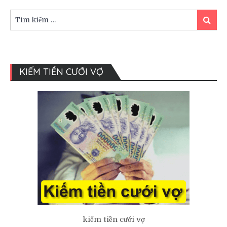
truyền
thống
Tìm
Tìm
kiếm:
kiếm
KIẾM TIỀN CƯỚI VỢ
kiếm tiền cưới vợ