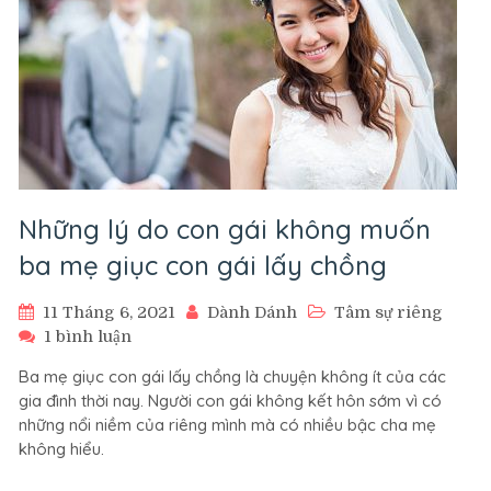
Những lý do con gái không muốn
ba mẹ giục con gái lấy chồng
11 Tháng 6, 2021
Dành Dánh
Tâm sự riêng
ở
1 bình luận
Những
Ba mẹ giục con gái lấy chồng là chuyện không ít của các
lý
gia đình thời nay. Người con gái không kết hôn sớm vì có
do
những nổi niềm của riêng mình mà có nhiều bậc cha mẹ
con
không hiểu.
gái
không