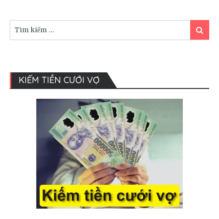
muốn
ba
mẹ
Tìm
Tìm
giục
kiếm:
kiếm
con
gái
lấy
chồng
KIẾM TIỀN CƯỚI VỢ