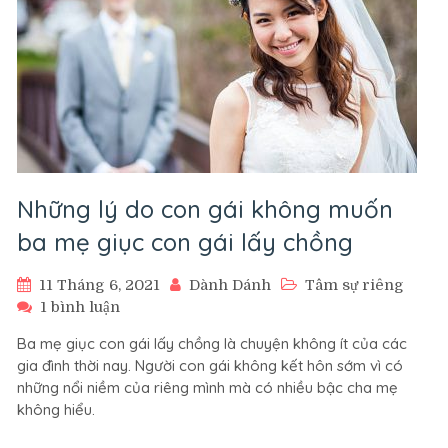
Những lý do con gái không muốn
ba mẹ giục con gái lấy chồng
11 Tháng 6, 2021
Dành Dánh
Tâm sự riêng
ở
1 bình luận
Những
Ba mẹ giục con gái lấy chồng là chuyện không ít của các
lý
gia đình thời nay. Người con gái không kết hôn sớm vì có
do
những nổi niềm của riêng mình mà có nhiều bậc cha mẹ
con
không hiểu.
gái
không