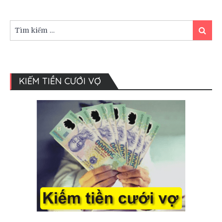
muốn
ba
mẹ
Tìm
Tìm
giục
kiếm:
kiếm
con
gái
lấy
chồng
KIẾM TIỀN CƯỚI VỢ