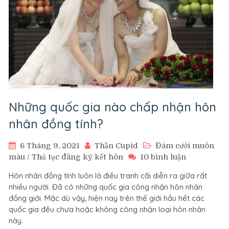
Những quốc gia nào chấp nhận hôn
nhân đồng tính?
6 Tháng 9, 2021
Thần Cupid
Đám cưới muôn
ở
màu
/
Thủ tục đăng ký kết hôn
10 bình luận
Những
Hôn nhân đồng tính luôn là điều tranh cãi diễn ra giữa rất
quốc
nhiều người. Đã có những quốc gia công nhận hôn nhân
gia
đồng giới. Mặc dù vậy, hiện nay trên thế giới hầu hết các
nào
quốc gia đều chưa hoặc không công nhận loại hôn nhân
chấp
này.
nhận