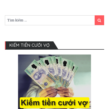
hôn
nhân
đồng
tính?
Tìm
Tìm
kiếm:
kiếm
KIẾM TIỀN CƯỚI VỢ