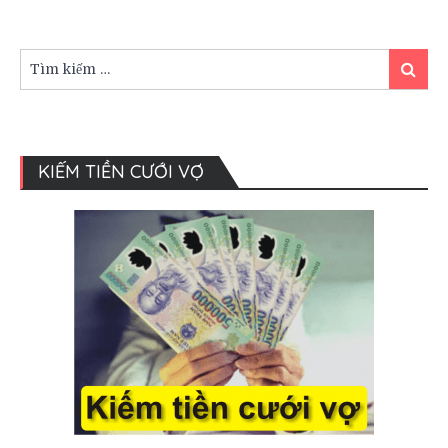
trị
giá
triệu
Tìm
USD
Tìm
kiếm:
kiếm
tại
Dubai
KIẾM TIỀN CƯỚI VỢ