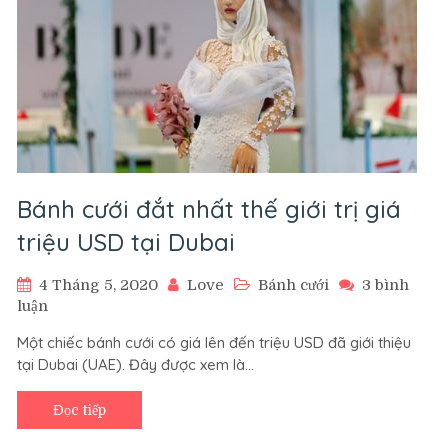
Bánh cưới đắt nhất thế giới trị giá
triệu USD tại Dubai
4 Tháng 5, 2020
Love
Bánh cưới
3 bình
ở
luận
Bánh
Một chiếc bánh cưới có giá lên đến triệu USD đã giới thiệu
cưới
tại Dubai (UAE). Đây được xem là…
đắt
nhất
thế
Đọc tiếp
giới