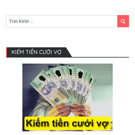
kết
hôn
khi
Tìm
đám
Tìm
kiếm:
kiếm
cưới
KIẾM TIỀN CƯỚI VỢ