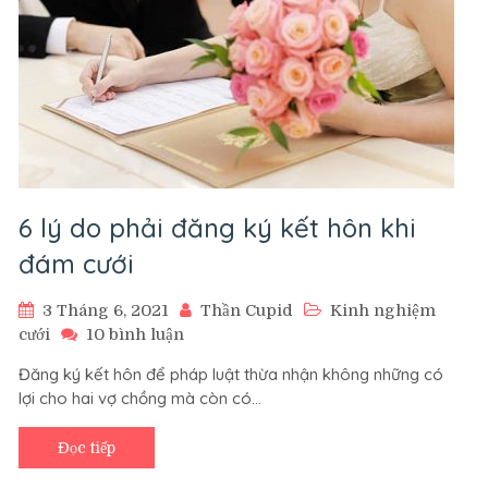
6 lý do phải đăng ký kết hôn khi
đám cưới
3 Tháng 6, 2021
Thần Cupid
Kinh nghiệm
ở
cưới
10 bình luận
6
Đăng ký kết hôn để pháp luật thừa nhận không những có
lý
lợi cho hai vợ chồng mà còn có…
do
phải
đăng
Đọc tiếp
ký