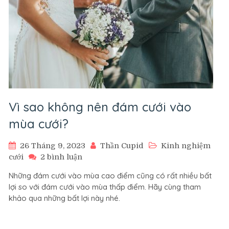
Vì sao không nên đám cưới vào
mùa cưới?
26 Tháng 9, 2023
Thần Cupid
Kinh nghiệm
ở
cưới
2 bình luận
Vì
Những đám cưới vào mùa cao điểm cũng có rất nhiều bất
sao
lợi so với đám cưới vào mùa thấp điểm. Hãy cùng tham
không
khảo qua những bất lợi này nhé.
nên
đám
cưới