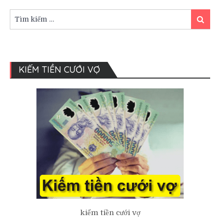
vào
mùa
Tìm
Tìm
cưới?
kiếm:
kiếm
KIẾM TIỀN CƯỚI VỢ
kiếm tiền cưới vợ