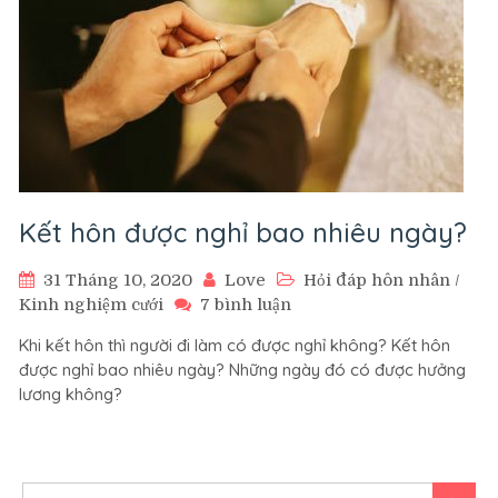
Kết hôn được nghỉ bao nhiêu ngày?
31 Tháng 10, 2020
Love
Hỏi đáp hôn nhân
/
ở
Kinh nghiệm cưới
7 bình luận
Kết
Khi kết hôn thì người đi làm có được nghỉ không? Kết hôn
hôn
được nghỉ bao nhiêu ngày? Những ngày đó có được hưởng
được
lương không?
nghỉ
bao
nhiêu
ngày?
Tìm