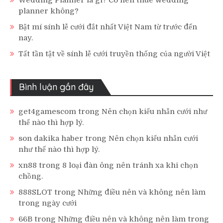
Wedding Planner là gì? Có nên thuê wedding
planner không?
Bật mí sính lễ cưới đắt nhất Việt Nam từ trước đến
nay.
Tất tần tật về sính lễ cưới truyền thống của người Việt
Bình luận gần đây
get4gamescom
trong
Nên chọn kiểu nhẫn cưới như
thế nào thì hợp lý.
son dakika haber
trong
Nên chọn kiểu nhẫn cưới
như thế nào thì hợp lý.
xn88
trong
8 loại đàn ông nên tránh xa khi chọn
chồng.
888SLOT
trong
Những điều nên và không nên làm
trong ngày cưới
66B
trong
Những điều nên và không nên làm trong