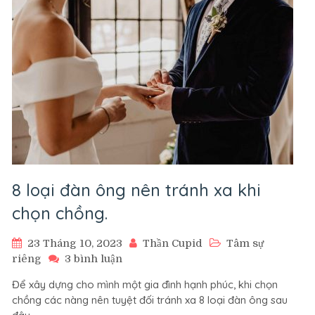
Chuẩn
Bị
Cuộc
Sống
Hôn
Nhân
8 loại đàn ông nên tránh xa khi
chọn chồng.
23 Tháng 10, 2023
Thần Cupid
Tâm sự
ở
riêng
3 bình luận
8
Để xây dựng cho mình một gia đình hạnh phúc, khi chọn
loại
chồng các nàng nên tuyệt đối tránh xa 8 loại đàn ông sau
đàn