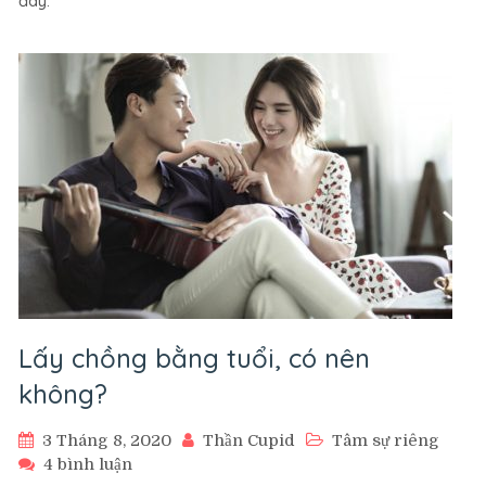
đây.
ông
nên
tránh
xa
khi
chọn
chồng.
Lấy chồng bằng tuổi, có nên
không?
3 Tháng 8, 2020
Thần Cupid
Tâm sự riêng
ở
4 bình luận
Lấy