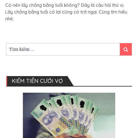
Có nên lấy chồng bằng tuổi không? Đây là câu hỏi thú vị.
chồng
Lấy chồng bằng tuổi có lợi cũng có trở ngại. Cùng tìm hiểu
bằng
nhé.
tuổi,
có
nên
không?
Tìm
Tìm
kiếm:
kiếm
KIẾM TIỀN CƯỚI VỢ