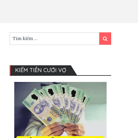
Tìm
Tìm
kiếm:
kiếm
KIẾM TIỀN CƯỚI VỢ