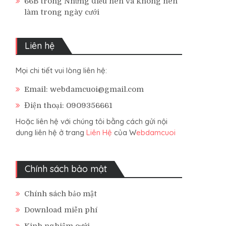
66B
trong
Những điều nên và không nên
làm trong ngày cưới
Liên hệ
Mọi chi tiết vui lòng liên hệ:
Email: webdamcuoi@gmail.com
Điện thoại: 0909356661
Hoặc liên hệ với chúng tôi bằng cách gửi nội
dung liên hệ ở trang
Liên Hệ
của W
ebdamcuoi
Chính sách bảo mật
Chính sách bảo mật
Download miễn phí
Kinh nghiệm cưới