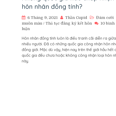
hôn nhân đồng tính?
6 Tháng 9, 2021
Thần Cupid
Đám cưới
muôn màu
/
Thủ tục đăng ký kết hôn
10 bình
ở
luận
Những
Hôn nhân đồng tính luôn là điều tranh cãi diễn ra giữa
quốc
nhiều người. Đã có những quốc gia công nhận hôn n
gia
đồng giới. Mặc dù vậy, hiện nay trên thế giới hầu hết 
nào
quốc gia đều chưa hoặc không công nhận loại hôn n
chấp
này.
nhận
hôn
nhân
đồng
tính?