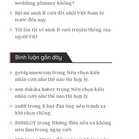
wedding planner không?
Bật mí sính lễ cưới đắt nhất Việt Nam từ
trước đến nay.
Tất tần tật về sính lễ cưới truyền thống của
người Việt
Bình luận gần đây
get4gamescom
trong
Nên chọn kiểu
nhẫn cưới như thế nào thì hợp lý.
son dakika haber
trong
Nên chọn kiểu
nhẫn cưới như thế nào thì hợp lý.
xn88
trong
8 loại đàn ông nên tránh xa
khi chọn chồng.
888SLOT
trong
Những điều nên và không
nên làm trong ngày cưới