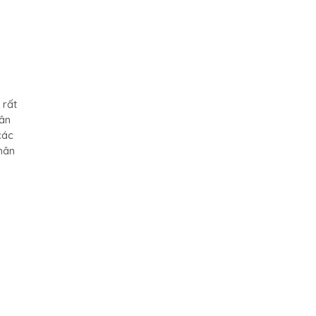
 rất
hân
các
hân