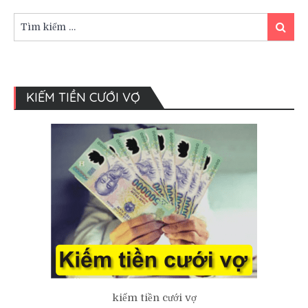
ảnh
cưới
Tìm
Tìm
hoành
kiếm:
kiếm
tráng.
KIẾM TIỀN CƯỚI VỢ
kiếm tiền cưới vợ