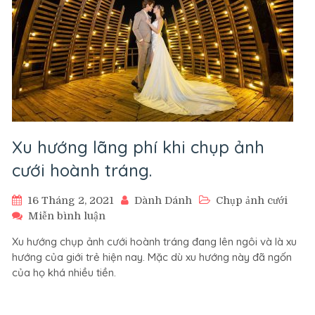
Xu hướng lãng phí khi chụp ảnh
cưới hoành tráng.
16 Tháng 2, 2021
Dành Dánh
Chụp ảnh cưới
trên
Miễn bình luận
Xu
Xu hướng chụp ảnh cưới hoành tráng đang lên ngôi và là xu
hướng
hướng của giới trẻ hiện nay. Mặc dù xu hướng này đã ngốn
lãng
của họ khá nhiều tiền.
phí
khi
chụp