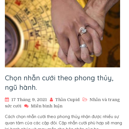
thế
nào
thì
hợp
lý.
Chọn nhẫn cưới theo phong thủy,
ngũ hành.
17 Tháng 9, 2021
Thần Cupid
Nhẫn và trang
trên
sức cưới
Miễn bình luận
Chọn
Cách chọn nhẫn cưới theo phong thủy nhận được nhiều sự
nhẫn
quan tâm của các cặp đôi. Cặp nhẫn cưới phù hợp sẽ mang
cưới