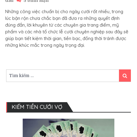
dâu
3 bình luận
Những
Những công việc chuẩn bị cho ngày cưới rất nhiều, trong
điều
lúc bận rộn chưa chắc bạn đã đưa ra những quyết định
nên
đúng đắn, lời khuyên từ các chuyên gia trang điểm, mỹ
và
phẩm và các nhà tổ chức lễ cưới chuyên nghiệp sau đây sẽ
không
giúp bạn tiết kiệm thời gian, tiền bạc, đồng thời tránh được
nên
làm
những khúc mắc trong ngày trọng đại.
trong
ngày
cưới
Tìm
Tìm
kiếm:
kiếm
KIẾM TIỀN CƯỚI VỢ