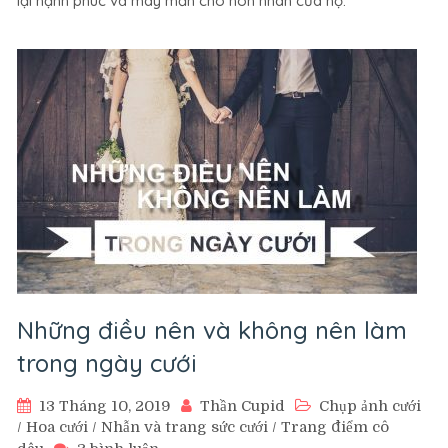
lại hạnh phúc và may mắn cho hôn nhân của họ.
theo
phong
thủy,
ngũ
hành.
Những điều nên và không nên làm
trong ngày cưới
13 Tháng 10, 2019
Thần Cupid
Chụp ảnh cưới
/
Hoa cưới
/
Nhẫn và trang sức cưới
/
Trang điểm cô
ở