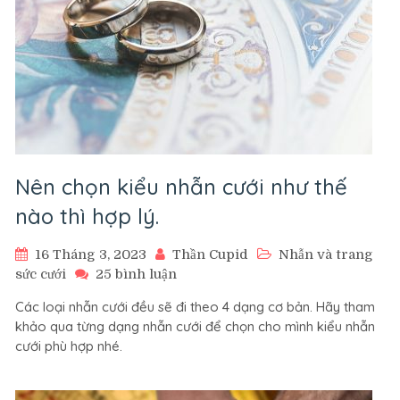
Nên chọn kiểu nhẫn cưới như thế
nào thì hợp lý.
16 Tháng 3, 2023
Thần Cupid
Nhẫn và trang
ở
sức cưới
25 bình luận
Nên
Các loại nhẫn cưới đều sẽ đi theo 4 dạng cơ bản. Hãy tham
chọn
khảo qua từng dạng nhẫn cưới để chọn cho mình kiểu nhẫn
kiểu
cưới phù hợp nhé.
nhẫn
cưới
như