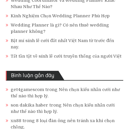
Wedding Coordinator và Wedding Planner Khác
Nhau Như Thế Nào?
Kinh Nghiệm Chọn Wedding Planner Phù Hợp
Wedding Planner là gì? Có nên thuê wedding
planner không?
Bật mí sính lễ cưới đắt nhất Việt Nam từ trước đến
nay.
Tất tần tật về sính lễ cưới truyền thống của người Việt
Bình luận gần đây
get4gamescom
trong
Nên chọn kiểu nhẫn cưới như
thế nào thì hợp lý.
son dakika haber
trong
Nên chọn kiểu nhẫn cưới
như thế nào thì hợp lý.
xn88
trong
8 loại đàn ông nên tránh xa khi chọn
chồng.