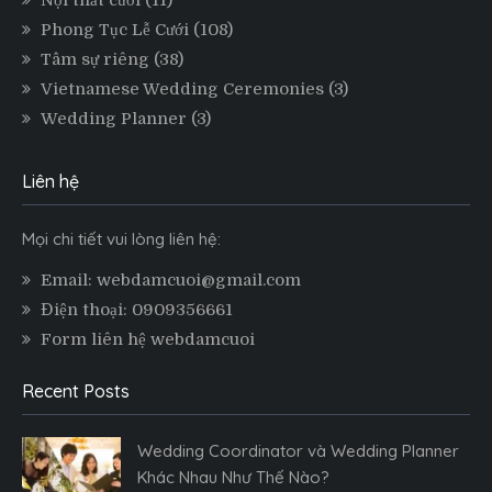
Nội thất cưới
(11)
Phong Tục Lễ Cưới
(108)
Tâm sự riêng
(38)
Vietnamese Wedding Ceremonies
(3)
Wedding Planner
(3)
Liên hệ
Mọi chi tiết vui lòng liên hệ:
Email: webdamcuoi@gmail.com
Điện thoại: 0909356661
Form liên hệ webdamcuoi
Recent Posts
Wedding Coordinator và Wedding Planner
Khác Nhau Như Thế Nào?