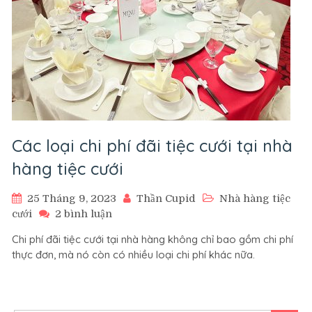
Các loại chi phí đãi tiệc cưới tại nhà
hàng tiệc cưới
25 Tháng 9, 2023
Thần Cupid
Nhà hàng tiệc
ở
cưới
2 bình luận
Các
Chi phí đãi tiệc cưới tại nhà hàng không chỉ bao gồm chi phí
loại
thực đơn, mà nó còn có nhiều loại chi phí khác nữa.
chi
phí
đãi
tiệc