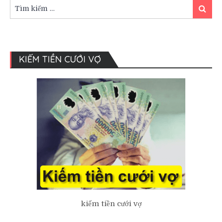
cưới
Tìm
Tìm
tại
kiếm:
kiếm
nhà
hàng
tiệc
cưới
KIẾM TIỀN CƯỚI VỢ
kiếm tiền cưới vợ