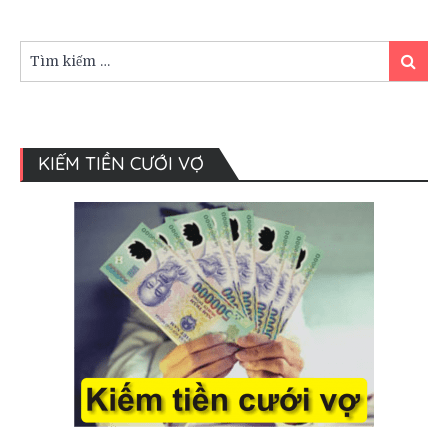
ngon
thơm
phức
Tìm
Tìm
kiếm:
kiếm
KIẾM TIỀN CƯỚI VỢ