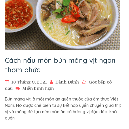
Cách nấu món bún măng vịt ngon
thơm phức
13 Tháng 9, 2021
Dành Dánh
Góc bếp cô
trên
dâu
Miễn bình luận
Cách
Bún măng vịt là một món ăn quên thuộc của ẩm thực Việt
nấu
Nam. Nó được chế biến từ sự kết hợp uyển chuyển giữa thịt
món
vị và măng để tạo nên món ăn có hương vị độc đáo, khó
bún
quên.
măng
vịt