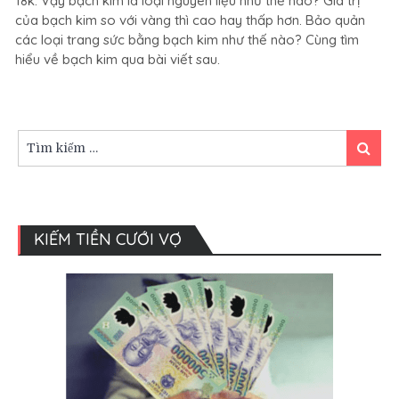
18k. Vậy bạch kim là loại nguyên liệu như thế nào? Giá trị
bạch
của bạch kim so với vàng thì cao hay thấp hơn. Bảo quản
kim
các loại trang sức bằng bạch kim như thế nào? Cùng tìm
và
tìm
hiểu về bạch kim qua bài viết sau.
hiểu
về
bạch
kim
Tìm
Tìm
kiếm:
kiếm
KIẾM TIỀN CƯỚI VỢ