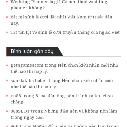
Wedding Planner là gì? Có nên thuê wedding
planner không?
Bật mí sính lễ cưới đắt nhất Việt Nam từ trước đến
nay.
Tất tần tật về sính lễ cưới truyền thống của người Việt
Bình luận gần đây
get4gamescom
trong
Nên chọn kiểu nhẫn cưới như
thế nào thì hợp lý.
son dakika haber
trong
Nên chọn kiểu nhẫn cưới
như thế nào thì hợp lý.
xn88
trong
8 loại đàn ông nên tránh xa khi chọn
chồng.
888SLOT
trong
Những điều nên và không nên làm
trong ngày cưới
66B
trong
Những điều nên và không nên làm trong