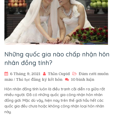
Những quốc gia nào chấp nhận hôn
nhân đồng tính?
6 Tháng 9, 2021
Thần Cupid
Đám cưới muôn
ở
màu
/
Thủ tục đăng ký kết hôn
10 bình luận
Những
Hôn nhân đồng tính luôn là điều tranh cãi diễn ra giữa rất
quốc
nhiều người. Đã có những quốc gia công nhận hôn nhân
gia
đồng giới. Mặc dù vậy, hiện nay trên thế giới hầu hết các
nào
quốc gia đều chưa hoặc không công nhận loại hôn nhân
chấp
này.
nhận