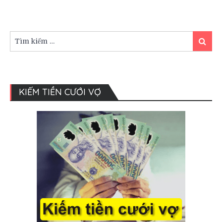
hôn
nhân
đồng
tính?
Tìm
Tìm
kiếm:
kiếm
KIẾM TIỀN CƯỚI VỢ