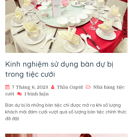
Kinh nghiệm sử dụng bàn dự bị
trong tiệc cưới
7 Tháng 6, 2023
Thần Cupid
Nhà hàng tiệc
ở
cưới
1 bình luận
Kinh
Bàn dự bị là những bàn tiệc chỉ được mở ra khi số lượng
nghiệm
khách mời đám cưới vượt quá số lượng bàn tiệc chính thức
sử
đã đặt.
dụng
bàn
dự