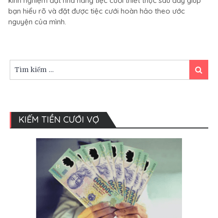
kinh nghiệm đặt nhà hàng tiệc cưới thiết thực sau đây giúp
nhà
bạn hiểu rõ và đặt được tiệc cưới hoàn hảo theo ước
hàng
nguyện của mình.
tiệc
cưới
không
phải
ai
Tìm
Tìm
cũng
kiếm:
kiếm
biết.
KIẾM TIỀN CƯỚI VỢ