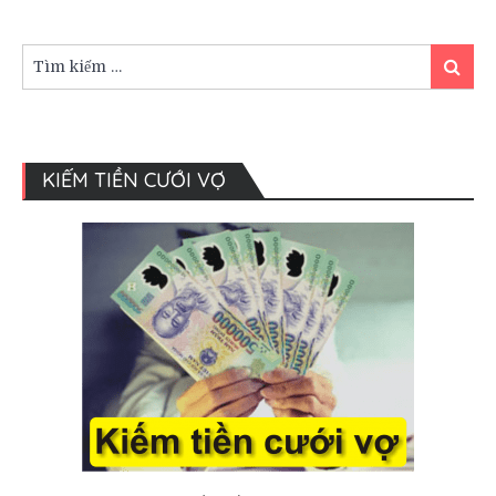
Vì
sao
mời
Tìm
Tìm
khách
kiếm:
kiếm
phải
dùng
thiệp
cưới?
KIẾM TIỀN CƯỚI VỢ