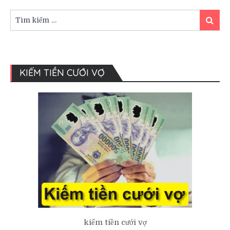
cưới
truyền
Tìm
Tìm
thống
kiếm:
kiếm
của
người
Việt
KIẾM TIỀN CƯỚI VỢ
kiếm tiền cưới vợ