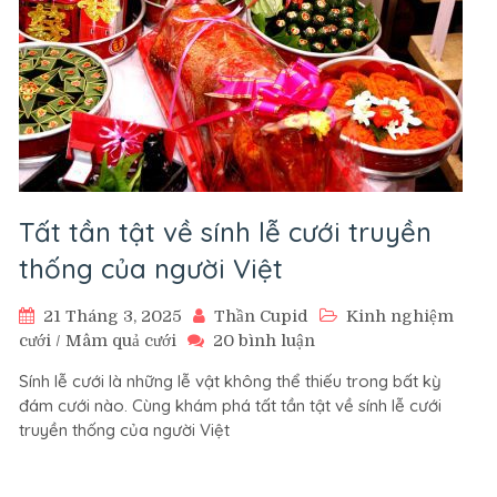
Tất tần tật về sính lễ cưới truyền
thống của người Việt
21 Tháng 3, 2025
Thần Cupid
Kinh nghiệm
ở
cưới
/
Mâm quả cưới
20 bình luận
Tất
Sính lễ cưới là những lễ vật không thể thiếu trong bất kỳ
tần
đám cưới nào. Cùng khám phá tất tần tật về sính lễ cưới
tật
truyền thống của người Việt
về
sính
lễ