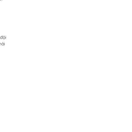
 đội
hải