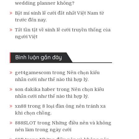
wedding planner không?
Bật mí sính lễ cưới đắt nhất Việt Nam từ
trước đến nay.
Tất tần tật về sính lễ cưới truyền thống của
người Việt
Bình luận gần đây
get4gamescom
trong
Nên chọn kiểu
nhẫn cưới như thế nào thì hợp lý.
son dakika haber
trong
Nên chọn kiểu
nhẫn cưới như thế nào thì hợp lý.
xn88
trong
8 loại đàn ông nên tránh xa
khi chọn chồng.
888SLOT
trong
Những điều nên và không
nên làm trong ngày cưới