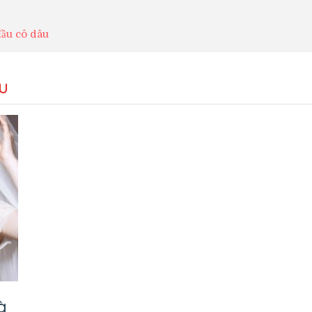
đầu cô dâu
u
à