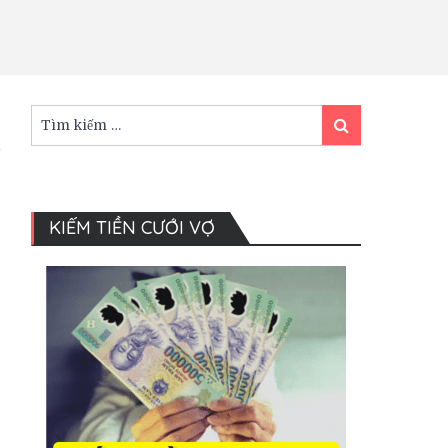
Tìm
Tìm
kiếm:
kiếm
KIẾM TIỀN CƯỚI VỢ