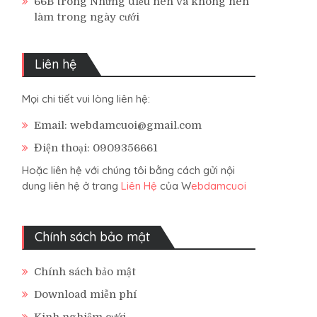
66B
trong
Những điều nên và không nên
làm trong ngày cưới
Liên hệ
Mọi chi tiết vui lòng liên hệ:
Email: webdamcuoi@gmail.com
Điện thoại: 0909356661
Hoặc liên hệ với chúng tôi bằng cách gửi nội
dung liên hệ ở trang
Liên Hệ
của W
ebdamcuoi
Chính sách bảo mật
Chính sách bảo mật
Download miễn phí
Kinh nghiệm cưới