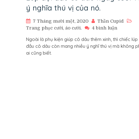
ý nghĩa thú vị của nó.
7 Tháng mười một, 2020
Thần Cupid
ở
Trang phục cưới, áo cưới.
4 bình luận
Lúp
Ngoài là phụ kiện giúp cô dâu thêm xinh, thì chiếc lúp
đội
đầu cô dâu còn mang nhiều ý nghĩ thú vị mà không p
đầu
ai cũng biết.
cô
dâu
ngày
cưới
và
ý
nghĩa
thú
vị
của
nó.