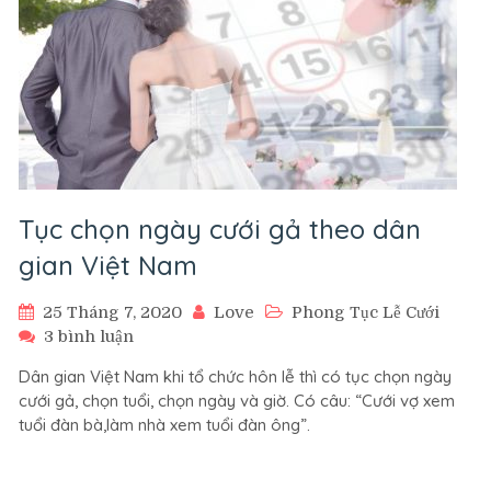
Tục chọn ngày cưới gả theo dân
gian Việt Nam
25 Tháng 7, 2020
Love
Phong Tục Lễ Cưới
ở
3 bình luận
Tục
Dân gian Việt Nam khi tổ chức hôn lễ thì có tục chọn ngày
chọn
cưới gả, chọn tuổi, chọn ngày và giờ. Có câu: “Cưới vợ xem
ngày
tuổi đàn bà,làm nhà xem tuổi đàn ông”.
cưới
gả
theo