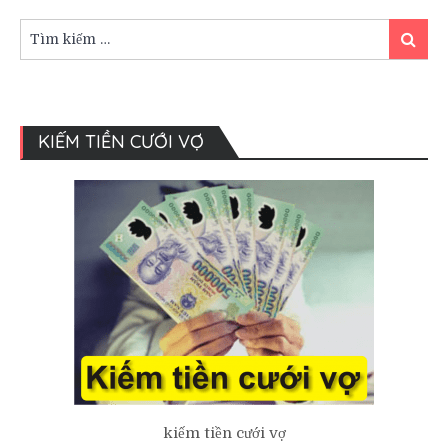
dân
gian
Tìm
Tìm
Việt
kiếm:
kiếm
Nam
KIẾM TIỀN CƯỚI VỢ
kiếm tiền cưới vợ