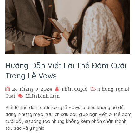
Hướng Dẫn Viết Lời Thề Đám Cưới
Trong Lễ Vows
23 Tháng 9, 2024
Thần Cupid
Phong Tục Lễ
trên
Cưới
Miễn bình luận
Hướng
Viết lời thề đám cưới trong lễ Vows là điều không hề dễ
Dẫn
dàng. Những mẹo hữu ích sau đây giúp bạn viết lời thề đám
Viết
cưới đầy sự sáng tạo nhưng không kém phần chân thành,
Lời
sâu sắc và ý nghĩa
Thề
Đám