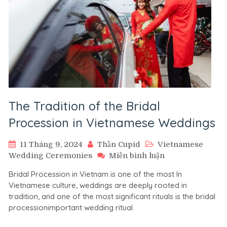
The Tradition of the Bridal
Procession in Vietnamese Weddings
11 Tháng 9, 2024
Thần Cupid
Vietnamese
trên
Wedding Ceremonies
Miễn bình luận
The
Bridal Procession in Vietnam is one of the most In
Tradition
Vietnamese culture, weddings are deeply rooted in
of
tradition, and one of the most significant rituals is the bridal
the
processionimportant wedding ritual.
Bridal
Procession