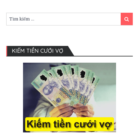
in
Vietnamese
Weddings
Tìm
Tìm
kiếm:
kiếm
KIẾM TIỀN CƯỚI VỢ