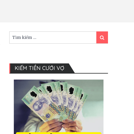
Tìm
Tìm
kiếm:
kiếm
KIẾM TIỀN CƯỚI VỢ