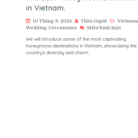
in Vietnam.
10 Tháng 9, 2024
Thần Cupid
Vietnam
trên
Wedding Ceremonies
Miễn bình luận
The
We will introduce some of the most captivating
Best
honeymoon destinations in Vietnam, showcasing the
Honey
country’s diversity and charm.
Destina
in
Vietna