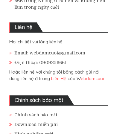
66B
trong
Những điều nên và không nên
làm trong ngày cưới
Liên hệ
Mọi chi tiết vui lòng liên hệ:
Email: webdamcuoi@gmail.com
Điện thoại: 0909356661
Hoặc liên hệ với chúng tôi bằng cách gửi nội
dung liên hệ ở trang
Liên Hệ
của W
ebdamcuoi
Chính sách bảo mật
Chính sách bảo mật
Download miễn phí
Kinh nghiệm cưới