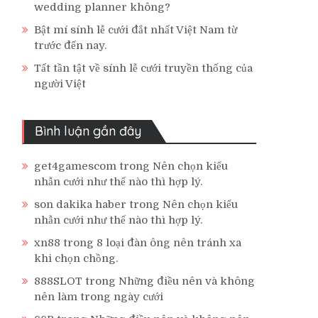
wedding planner không?
Bật mí sính lễ cưới đắt nhất Việt Nam từ
trước đến nay.
Tất tần tật về sính lễ cưới truyền thống của
người Việt
Bình luận gần đây
get4gamescom
trong
Nên chọn kiểu
nhẫn cưới như thế nào thì hợp lý.
son dakika haber
trong
Nên chọn kiểu
nhẫn cưới như thế nào thì hợp lý.
xn88
trong
8 loại đàn ông nên tránh xa
khi chọn chồng.
888SLOT
trong
Những điều nên và không
nên làm trong ngày cưới