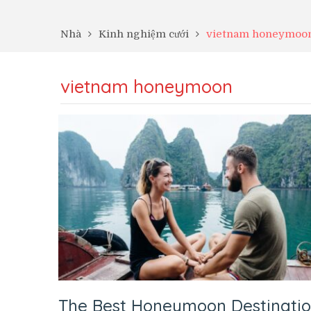
Nhà
Kinh nghiệm cưới
vietnam honeymoo
vietnam honeymoon
The Best Honeymoon Destinatio