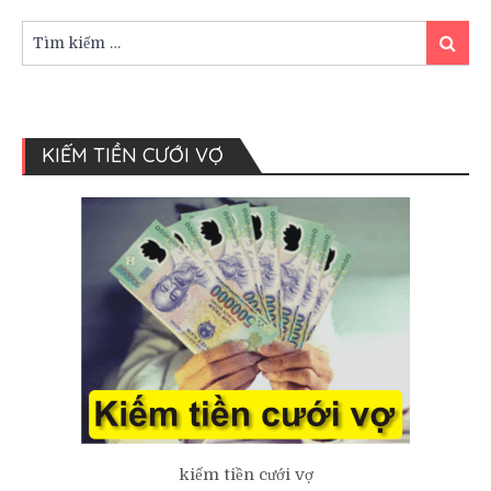
cho
trang
Tìm
Tìm
phục
kiếm:
kiếm
áo
Vest
cưới
KIẾM TIỀN CƯỚI VỢ
kiếm tiền cưới vợ