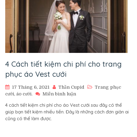
4 Cách tiết kiệm chi phí cho trang
phục áo Vest cưới
17 Tháng 6, 2021
Thần Cupid
Trang phục
trên
cưới, áo cưới.
Miễn bình luận
4
4 cách tiết kiệm chi phí cho áo Vest cưới sau đây có thể
Cách
giúp bạn tiết kiệm nhiều tiền. Đây là những cách đơn giản ai
tiết
cũng có thể làm được.
kiệm
chi
phí