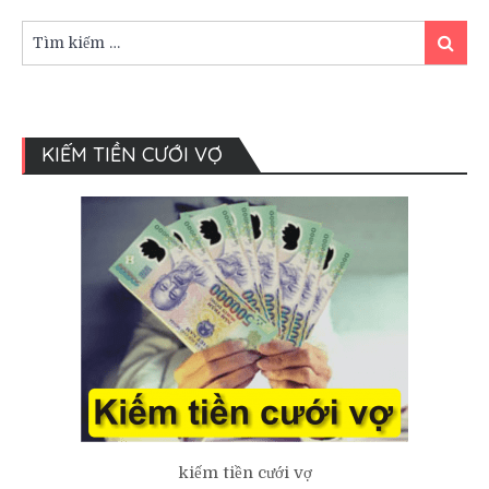
đẹp
rực
Tìm
Tìm
rỡ
kiếm:
kiếm
KIẾM TIỀN CƯỚI VỢ
kiếm tiền cưới vợ