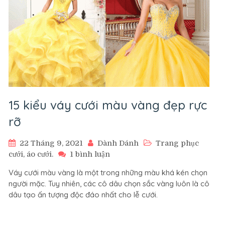
15 kiểu váy cưới màu vàng đẹp rực
rỡ
22 Tháng 9, 2021
Dành Dánh
Trang phục
ở
cưới, áo cưới.
1 bình luận
15
Váy cưới màu vàng là một trong những màu khá kén chọn
kiểu
người mặc. Tuy nhiên, các cô dâu chọn sắc vàng luôn là cô
váy
dâu tạo ấn tượng độc đáo nhất cho lễ cưới.
cưới
màu
vàng