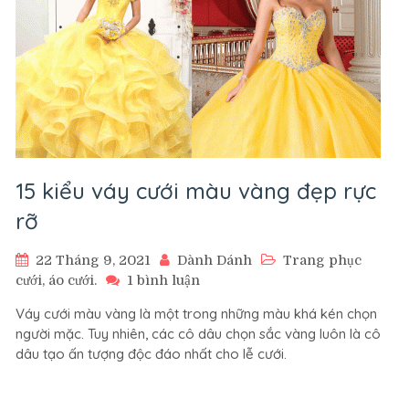
15 kiểu váy cưới màu vàng đẹp rực
rỡ
22 Tháng 9, 2021
Dành Dánh
Trang phục
ở
cưới, áo cưới.
1 bình luận
15
Váy cưới màu vàng là một trong những màu khá kén chọn
kiểu
người mặc. Tuy nhiên, các cô dâu chọn sắc vàng luôn là cô
váy
dâu tạo ấn tượng độc đáo nhất cho lễ cưới.
cưới
màu
vàng