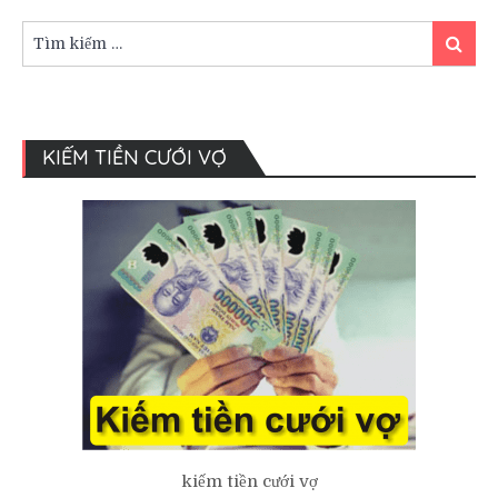
đẹp
rực
Tìm
Tìm
rỡ
kiếm:
kiếm
KIẾM TIỀN CƯỚI VỢ
kiếm tiền cưới vợ