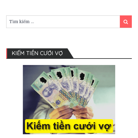
dương
đẹp
say
Tìm
đắm
Tìm
kiếm:
kiếm
KIẾM TIỀN CƯỚI VỢ