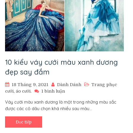
10 kiểu váy cưới màu xanh dương
đẹp say đắm
18 Tháng 9, 2021
Dành Dánh
Trang phục
ở
cưới, áo cưới.
1 bình luận
10
Váy cưới màu xanh dương là một trong những màu sắc
kiểu
được các cô dâu chọn khá nhiều sau màu…
váy
cưới
màu
Đọc tiếp
xanh