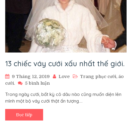
13 chiếc váy cưới xấu nhất thế giới.
9 Tháng 12, 2019
Love
Trang phục cưới, áo
ở
cưới.
5 bình luận
13
Trong ngày cưới, bất kỳ cô dâu nào cũng muốn diện lên
chiếc
mình một bộ váy cưới thật ấn tượng.…
váy
cưới
xấu
Đọc tiếp
nhất
thế
giới.