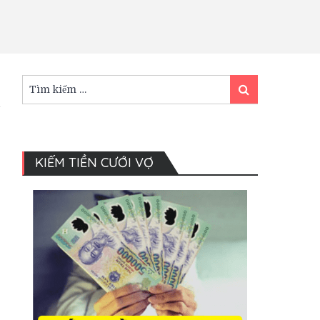
Tìm
Tìm
kiếm:
kiếm
KIẾM TIỀN CƯỚI VỢ