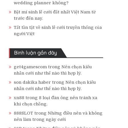
wedding planner không?
Bật mí sính lễ cưới đắt nhất Việt Nam từ
trước đến nay.
Tất tần tật về sính lễ cưới truyền thống của
người Việt
Bình luận gần đây
get4gamescom
trong
Nên chọn kiểu
nhẫn cưới như thế nào thì hợp lý.
son dakika haber
trong
Nên chọn kiểu
nhẫn cưới như thế nào thì hợp lý.
xn88
trong
8 loại đàn ông nên tránh xa
khi chọn chồng.
888SLOT
trong
Những điều nên và không
nên làm trong ngày cưới