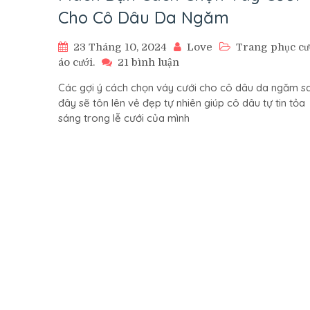
Cho Cô Dâu Da Ngăm
23 Tháng 10, 2024
Love
Trang phục cướ
ở
áo cưới.
21 bình luận
Mách
Các gợi ý cách chọn váy cưới cho cô dâu da ngăm s
Bạn
đây sẽ tôn lên vẻ đẹp tự nhiên giúp cô dâu tự tin tỏa
Cách
sáng trong lễ cưới của mình
Chọn
Váy
Cưới
Cho
Cô
Dâu
Da
Ngăm