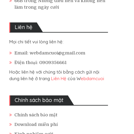
66B
trong
Những điều nên và không nên
làm trong ngày cưới
Liên hệ
Mọi chi tiết vui lòng liên hệ:
Email: webdamcuoi@gmail.com
Điện thoại: 0909356661
Hoặc liên hệ với chúng tôi bằng cách gửi nội
dung liên hệ ở trang
Liên Hệ
của W
ebdamcuoi
Chính sách bảo mật
Chính sách bảo mật
Download miễn phí
Kinh nghiệm cưới