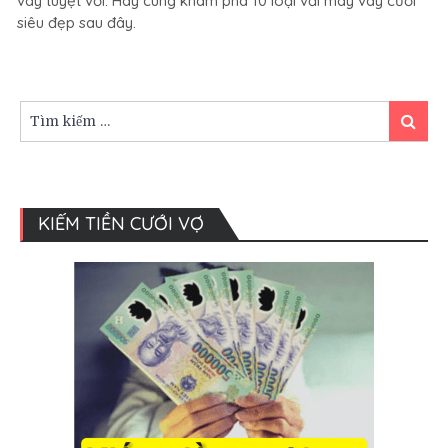
váy tuyệt vời. Hãy cùng khám phá 10 loại vải may váy cưới
VẢI
siêu đẹp sau đây.
MAY
VÁY
CƯỚI
SIÊU
ĐẸP
Tìm
Tìm
kiếm:
kiếm
KIẾM TIỀN CƯỚI VỢ