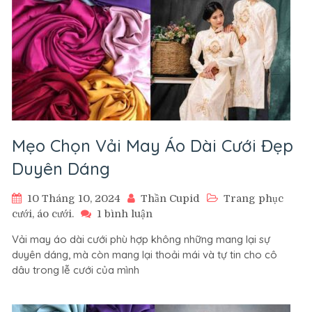
Mẹo Chọn Vải May Áo Dài Cưới Đẹp
Duyên Dáng
10 Tháng 10, 2024
Thần Cupid
Trang phục
ở
cưới, áo cưới.
1 bình luận
Mẹo
Vải may áo dài cưới phù hợp không những mang lại sự
Chọn
duyên dáng, mà còn mang lại thoải mái và tự tin cho cô
Vải
dâu trong lễ cưới của mình
May
Áo
Dài