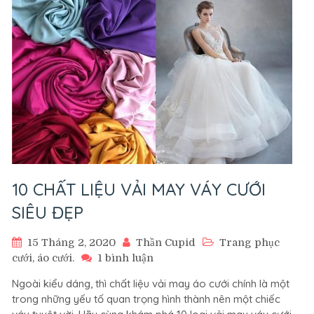
Cưới
Đẹp
Duyên
Dáng
10 CHẤT LIỆU VẢI MAY VÁY CƯỚI
SIÊU ĐẸP
15 Tháng 2, 2020
Thần Cupid
Trang phục
ở
cưới, áo cưới.
1 bình luận
10
Ngoài kiểu dáng, thì chất liệu vải may áo cưới chính là một
CHẤT
trong những yếu tố quan trọng hình thành nên một chiếc
LIỆU