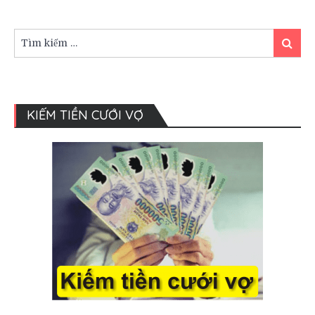
cheo
trong
đám
Tìm
Tìm
cưới
kiếm:
kiếm
của
người
Việt
xưa
KIẾM TIỀN CƯỚI VỢ