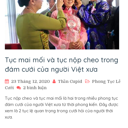
Tục mai mối và tục nộp cheo trong
đám cưới của người Việt xưa
23 Tháng 12, 2020
Thần Cupid
Phong Tục Lễ
ở
Cưới
2 bình luận
Tục
Tục nộp cheo và tục mai mối là hai trong nhiều phong tục
mai
đám cưới của người Việt xưa từ thời phong kiến. Đây được
mối
xem là 2 tục lệ quan trọng trong cưới hỏi của người thời
và
xưa.
tục
nộp