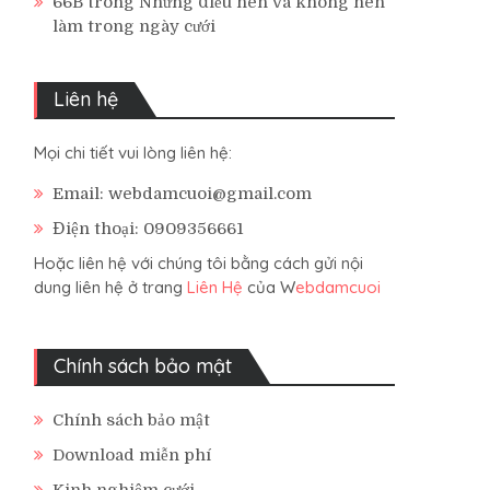
66B
trong
Những điều nên và không nên
làm trong ngày cưới
Liên hệ
Mọi chi tiết vui lòng liên hệ:
Email: webdamcuoi@gmail.com
Điện thoại: 0909356661
Hoặc liên hệ với chúng tôi bằng cách gửi nội
dung liên hệ ở trang
Liên Hệ
của W
ebdamcuoi
Chính sách bảo mật
Chính sách bảo mật
Download miễn phí
Kinh nghiệm cưới