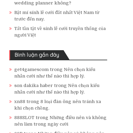
wedding planner không?
Bật mí sính lễ cưới đắt nhất Việt Nam từ
trước đến nay.
Tất tần tật về sính lễ cưới truyền thống của
người Việt
Bình luận gần đây
get4gamescom
trong
Nên chọn kiểu
nhẫn cưới như thế nào thì hợp lý.
son dakika haber
trong
Nên chọn kiểu
nhẫn cưới như thế nào thì hợp lý.
xn88
trong
8 loại đàn ông nên tránh xa
khi chọn chồng.
888SLOT
trong
Những điều nên và không
nên làm trong ngày cưới