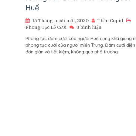
Huế
15 Tháng mười một, 2020
Thần Cupid
ở
Phong Tục Lễ Cưới
3 bình luận
Phong
Phong tục đám cưới của người Huế cũng khá giống 
tục
phong tục cưới của người miền Trung. Đám cưới diễn
đám
đơn giản và tiết kiệm, không quá phô trương.
cưới
của
người
Huế