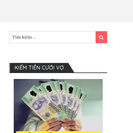
Tìm
Tìm
kiếm:
kiếm
KIẾM TIỀN CƯỚI VỢ