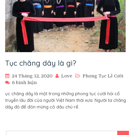
Tục chăng dây là gì?
24 Tháng 12, 2020
Love
Phong Tục Lễ Cưới
ở
6 bình luận
Tục
ục chăng dây là một trong những phong tục cưới hỏi cổ
chăng
truyền lâu đời của người Việt Nam thời xưa. Người ta chăng
dây
dây đỏ để đón mừng cô dâu chú rể.
là
gì?
Tìm