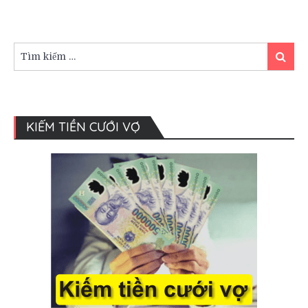
6
thứ
bạn
không
Tìm
Tìm
nên
kiếm:
kiếm
tự
làm.
KIẾM TIỀN CƯỚI VỢ