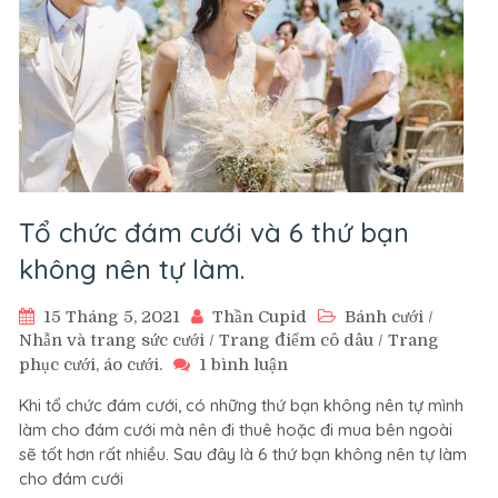
Tổ chức đám cưới và 6 thứ bạn
không nên tự làm.
15 Tháng 5, 2021
Thần Cupid
Bánh cưới
/
Nhẫn và trang sức cưới
/
Trang điểm cô dâu
/
Trang
ở
phục cưới, áo cưới.
1 bình luận
Tổ
Khi tổ chức đám cưới, có những thứ bạn không nên tự mình
chức
làm cho đám cưới mà nên đi thuê hoặc đi mua bên ngoài
đám
sẽ tốt hơn rất nhiều. Sau đây là 6 thứ bạn không nên tự làm
cưới
cho đám cưới
và