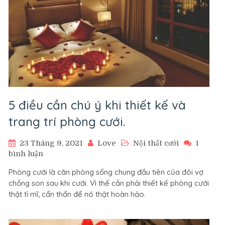
5 điều cần chú ý khi thiết kế và
trang trí phòng cưới.
23 Tháng 9, 2021
Love
Nội thất cưới
1
ở
bình luận
5
Phòng cưới là căn phòng sống chung đầu tiên của đôi vợ
điều
chồng son sau khi cưới. Vì thế cần phải thiết kế phòng cưới
cần
thật tỉ mĩ, cẩn thẩn để nó thật hoàn hảo.
chú
ý
khi