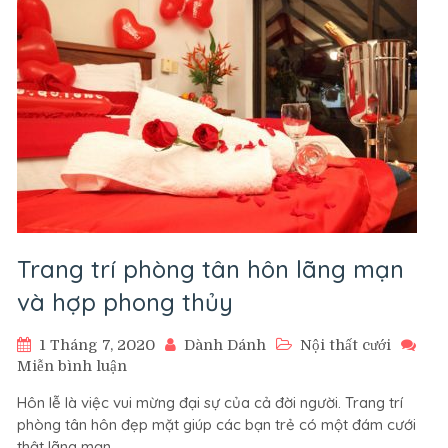
thiết
kế
và
trang
trí
phòng
cưới.
Trang trí phòng tân hôn lãng mạn
và hợp phong thủy
1 Tháng 7, 2020
Dành Dánh
Nội thất cưới
trên
Miễn bình luận
Trang
Hôn lễ là việc vui mừng đại sự của cả đời người. Trang trí
trí
phòng tân hôn đẹp mặt giúp các bạn trẻ có một đám cưới
phòng
thật lãng mạn.