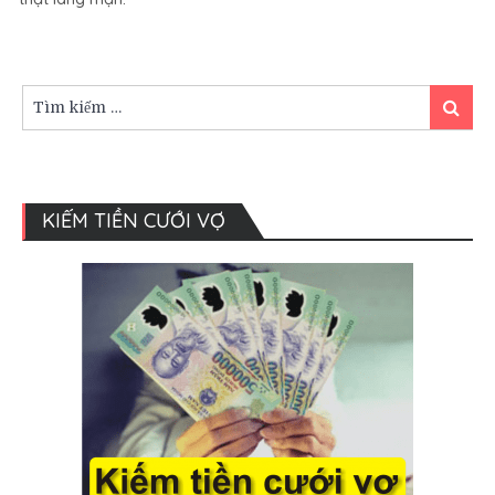
tân
hôn
lãng
mạn
và
Tìm
Tìm
hợp
kiếm:
kiếm
phong
thủy
KIẾM TIỀN CƯỚI VỢ