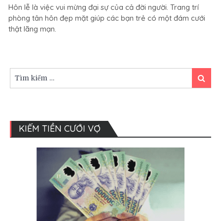
Hôn lễ là việc vui mừng đại sự của cả đời người. Trang trí
trí
phòng tân hôn đẹp mặt giúp các bạn trẻ có một đám cưới
phòng
thật lãng mạn.
tân
hôn
lãng
mạn
và
Tìm
Tìm
hợp
kiếm:
kiếm
phong
thủy
KIẾM TIỀN CƯỚI VỢ