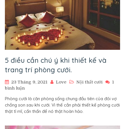
5 điều cần chú ý khi thiết kế và
trang trí phòng cưới.
23 Tháng 9, 2021
Love
Nội thất cưới
1
ở
bình luận
5
Phòng cưới là căn phòng sống chung đầu tiên của đôi vợ
điều
chồng son sau khi cưới. Vì thế cần phải thiết kế phòng cưới
cần
thật tỉ mĩ, cẩn thẩn để nó thật hoàn hảo.
chú
ý
khi