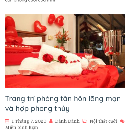
mua
nội
thất
cưới
hay
gặp
phải.
Trang trí phòng tân hôn lãng mạn
và hợp phong thủy
1 Tháng 7, 2020
Dành Dánh
Nội thất cưới
trên
Miễn bình luận
Trang