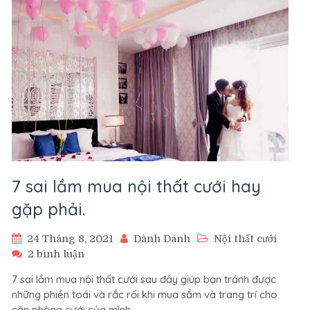
thiết
kế
và
trang
trí
phòng
cưới.
7 sai lầm mua nội thất cưới hay
gặp phải.
24 Tháng 8, 2021
Dành Dánh
Nội thất cưới
ở
2 bình luận
7
7 sai lầm mua nội thất cưới sau đây giúp bạn tránh được
sai
những phiền toái và rắc rối khi mua sắm và trang trí cho
lầm
căn phòng cưới của mình