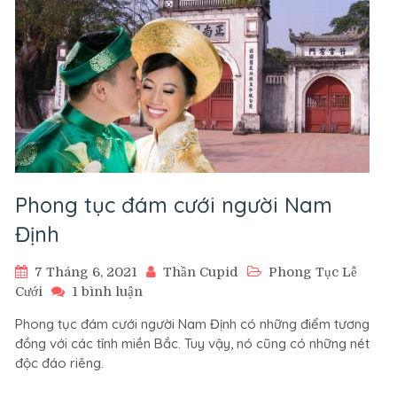
Phong tục đám cưới người Nam
Định
7 Tháng 6, 2021
Thần Cupid
Phong Tục Lễ
ở
Cưới
1 bình luận
Phong
Phong tục đám cưới người Nam Định có những điểm tương
tục
đồng với các tỉnh miền Bắc. Tuy vậy, nó cũng có những nét
đám
độc đáo riêng.
cưới
người