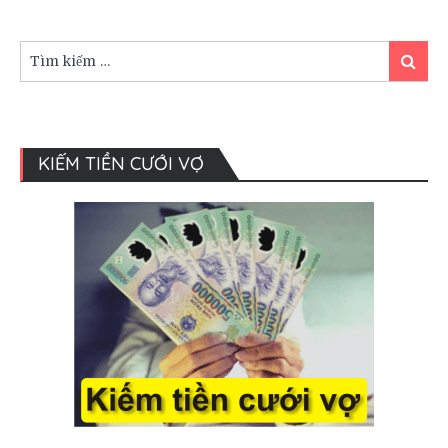
Nam
Định
Tìm
Tìm
kiếm:
kiếm
KIẾM TIỀN CƯỚI VỢ