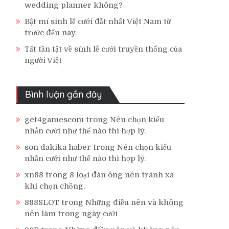
wedding planner không?
Bật mí sính lễ cưới đắt nhất Việt Nam từ
trước đến nay.
Tất tần tật về sính lễ cưới truyền thống của
người Việt
Bình luận gần đây
get4gamescom
trong
Nên chọn kiểu
nhẫn cưới như thế nào thì hợp lý.
son dakika haber
trong
Nên chọn kiểu
nhẫn cưới như thế nào thì hợp lý.
xn88
trong
8 loại đàn ông nên tránh xa
khi chọn chồng.
888SLOT
trong
Những điều nên và không
nên làm trong ngày cưới