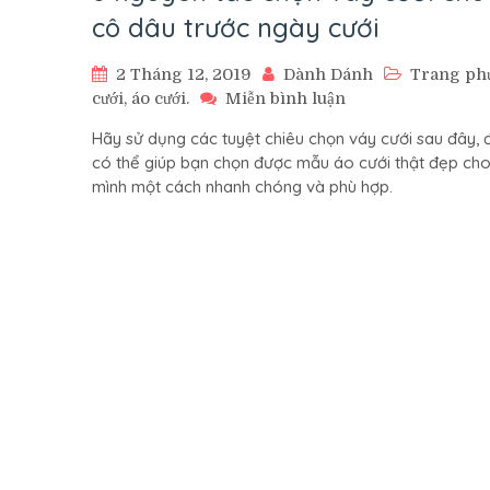
cô dâu trước ngày cưới
2 Tháng 12, 2019
Dành Dánh
Trang ph
trên
cưới, áo cưới.
Miễn bình luận
8
Hãy sử dụng các tuyệt chiêu chọn váy cưới sau đây, 
nguyên
có thể giúp bạn chọn được mẫu áo cưới thật đẹp ch
tắc
mình một cách nhanh chóng và phù hợp.
chọn
váy
cưới
cho
cô
dâu
trước
ngày
cưới