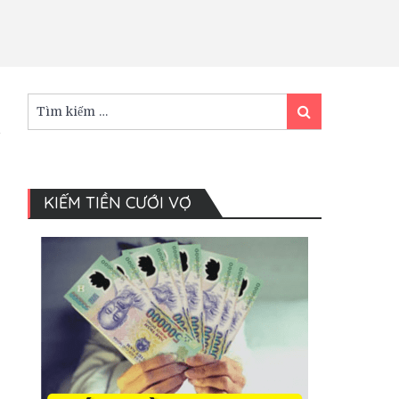
Tìm
Tìm
kiếm:
kiếm
KIẾM TIỀN CƯỚI VỢ