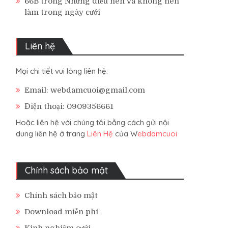
66B
trong
Những điều nên và không nên
làm trong ngày cưới
Liên hệ
Mọi chi tiết vui lòng liên hệ:
Email: webdamcuoi@gmail.com
Điện thoại: 0909356661
Hoặc liên hệ với chúng tôi bằng cách gửi nội
dung liên hệ ở trang
Liên Hệ
của W
ebdamcuoi
Chính sách bảo mật
Chính sách bảo mật
Download miễn phí
Kinh nghiệm cưới