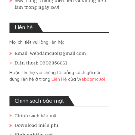
66B
trong
Những điều nên và không nên
làm trong ngày cưới
Liên hệ
Mọi chi tiết vui lòng liên hệ:
Email: webdamcuoi@gmail.com
Điện thoại: 0909356661
Hoặc liên hệ với chúng tôi bằng cách gửi nội
dung liên hệ ở trang
Liên Hệ
của W
ebdamcuoi
Chính sách bảo mật
Chính sách bảo mật
Download miễn phí
Kinh nghiệm cưới