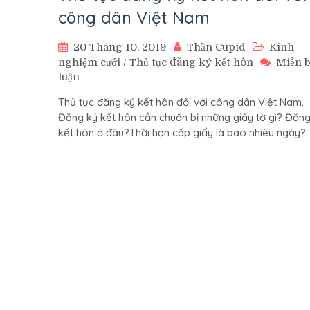
công dân Việt Nam
20 Tháng 10, 2019
Thần Cupid
Kinh
nghiệm cưới
/
Thủ tục đăng ký kết hôn
Miễn 
trên
luận
Thủ
Thủ tục đăng ký kết hôn đối với công dân Việt Nam.
tục
Đăng ký kết hôn cần chuẩn bị những giấy tờ gì? Đăng
đăng
kết hôn ở đâu?Thời hạn cấp giấy là bao nhiêu ngày?
ký
kết
hôn
đối
với
công
dân
Việt
Nam