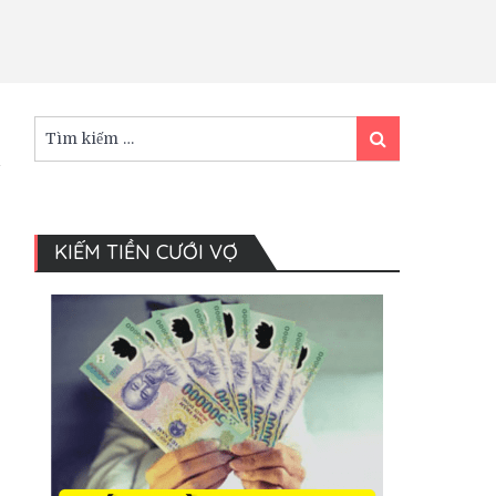
Tìm
Tìm
kiếm:
kiếm
KIẾM TIỀN CƯỚI VỢ