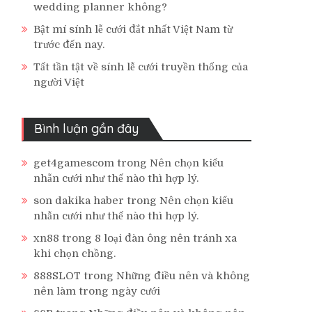
wedding planner không?
Bật mí sính lễ cưới đắt nhất Việt Nam từ
trước đến nay.
Tất tần tật về sính lễ cưới truyền thống của
người Việt
Bình luận gần đây
get4gamescom
trong
Nên chọn kiểu
nhẫn cưới như thế nào thì hợp lý.
son dakika haber
trong
Nên chọn kiểu
nhẫn cưới như thế nào thì hợp lý.
xn88
trong
8 loại đàn ông nên tránh xa
khi chọn chồng.
888SLOT
trong
Những điều nên và không
nên làm trong ngày cưới