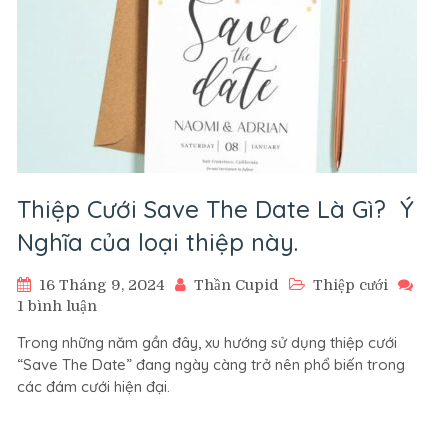
Thiệp Cưới Save The Date Là Gì? Ý
Nghĩa của loại thiệp này.
16 Tháng 9, 2024
Thần Cupid
Thiệp cưới
ở
1 bình luận
Thiệp
Trong những năm gần đây, xu hướng sử dụng thiệp cưới
Cưới
“Save The Date” đang ngày càng trở nên phổ biến trong
Save
các đám cưới hiện đại.
The
Date
Là