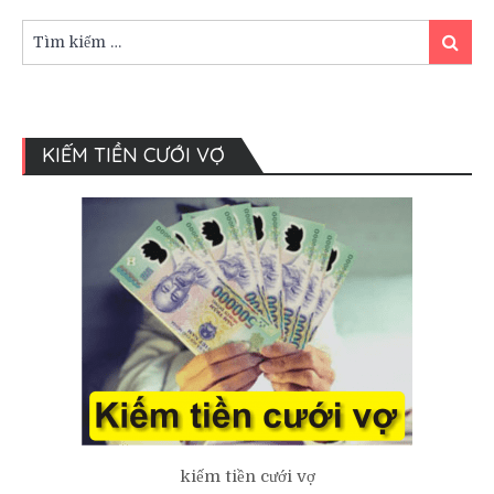
Gì?
Ý
Tìm
Tìm
Nghĩa
kiếm:
kiếm
của
loại
thiệp
này.
KIẾM TIỀN CƯỚI VỢ
kiếm tiền cưới vợ