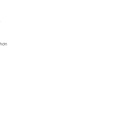
1
u
 hơn