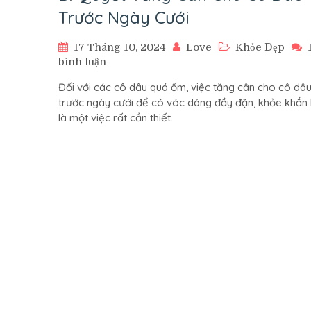
Trước Ngày Cưới
17 Tháng 10, 2024
Love
Khỏe Đẹp
ở
bình luận
Bí
Đối với các cô dâu quá ốm, việc tăng cân cho cô dâ
Quyết
trước ngày cưới để có vóc dáng đầy đặn, khỏe khắn
Tăng
là một việc rất cần thiết.
Cân
Cho
Cô
Dâu
Trước
Ngày
Cưới