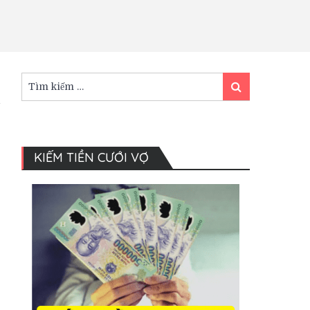
Tìm
Tìm
kiếm:
kiếm
KIẾM TIỀN CƯỚI VỢ