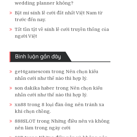
wedding planner không?
Bật mí sính lễ cưới đắt nhất Việt Nam từ
trước đến nay.
Tất tần tật về sính lễ cưới truyền thống của
người Việt
Bình luận gần đây
get4gamescom
trong
Nên chọn kiểu
nhẫn cưới như thế nào thì hợp lý.
son dakika haber
trong
Nên chọn kiểu
nhẫn cưới như thế nào thì hợp lý.
xn88
trong
8 loại đàn ông nên tránh xa
khi chọn chồng.
888SLOT
trong
Những điều nên và không
nên làm trong ngày cưới