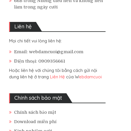
66B
trong
Những điều nên và không nên
làm trong ngày cưới
Liên hệ
Mọi chi tiết vui lòng liên hệ:
Email: webdamcuoi@gmail.com
Điện thoại: 0909356661
Hoặc liên hệ với chúng tôi bằng cách gửi nội
dung liên hệ ở trang
Liên Hệ
của W
ebdamcuoi
Chính sách bảo mật
Chính sách bảo mật
Download miễn phí
Kinh nghiệm cưới