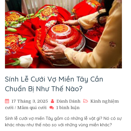
cưới
truyền
thống
của
người
Việt
Sính Lễ Cưới Vợ Miền Tây Cần
Chuẩn Bị Như Thế Nào?
17 Tháng 3, 2025
Dành Dánh
Kinh nghiệm
ở
cưới
/
Mâm quả cưới
1 bình luận
Sính
Sính lễ cưới vợ miền Tây gồm có những lễ vật gì? Nó có sự
Lễ
khác nhau như thế nào so với những vùng miền khác?
Cưới