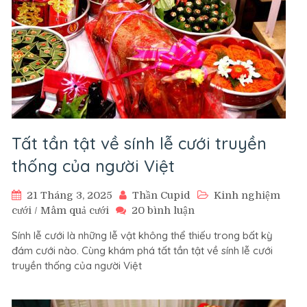
Tất tần tật về sính lễ cưới truyền
thống của người Việt
21 Tháng 3, 2025
Thần Cupid
Kinh nghiệm
ở
cưới
/
Mâm quả cưới
20 bình luận
Tất
Sính lễ cưới là những lễ vật không thể thiếu trong bất kỳ
tần
đám cưới nào. Cùng khám phá tất tần tật về sính lễ cưới
tật
truyền thống của người Việt
về
sính
lễ