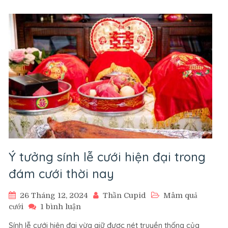
Vợ
Miền
Tây
Cần
Chuẩn
Bị
Như
Thế
Nào?
Ý tưởng sính lễ cưới hiện đại trong
đám cưới thời nay
26 Tháng 12, 2024
Thần Cupid
Mâm quả
ở
cưới
1 bình luận
Ý
Sính lễ cưới hiện đại vừa giữ được nét truyền thống của
tưởng