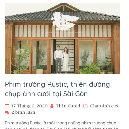
bờ
sông
Sài
Gòn
Phim trường Rustic, thiên đường
chụp ảnh cưới tại Sài Gòn
17 Tháng 2, 2020
Thần Cupid
Chụp ảnh cưới
ở
2 bình luận
Phim
Phim trường Rustic là một trong những phim trường chụp
trường