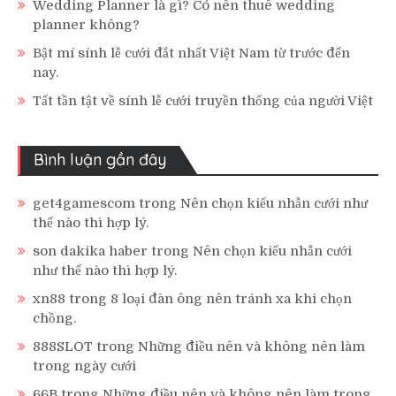
Wedding Planner là gì? Có nên thuê wedding
planner không?
Bật mí sính lễ cưới đắt nhất Việt Nam từ trước đến
nay.
Tất tần tật về sính lễ cưới truyền thống của người Việt
Bình luận gần đây
get4gamescom
trong
Nên chọn kiểu nhẫn cưới như
thế nào thì hợp lý.
son dakika haber
trong
Nên chọn kiểu nhẫn cưới
như thế nào thì hợp lý.
xn88
trong
8 loại đàn ông nên tránh xa khi chọn
chồng.
888SLOT
trong
Những điều nên và không nên làm
trong ngày cưới
66B
trong
Những điều nên và không nên làm trong