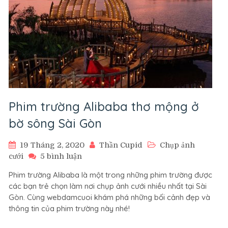
Phim trường Alibaba thơ mộng ở
bờ sông Sài Gòn
19 Tháng 2, 2020
Thần Cupid
Chụp ảnh
ở
cưới
5 bình luận
Phim
Phim trường Alibaba là một trong những phim trường được
trường
các bạn trẻ chọn làm nơi chụp ảnh cưới nhiều nhất tại Sài
Alibaba
Gòn. Cùng webdamcuoi khám phá những bối cảnh đẹp và
thơ
thông tin của phim trường này nhé!
mộng
ở