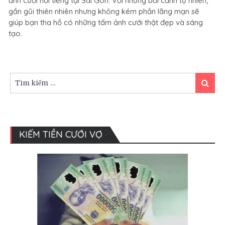
ảnh cưới nổi tiếng tại Sài Gòn. Với những bối cảnh tự nhiên,
Rustic,
gần gũi thiên nhiên nhưng không kém phần lãng mạn sẽ
thiên
giúp bạn tha hồ có những tấm ảnh cưới thật đẹp và sáng
đường
tạo.
chụp
ảnh
cưới
tại
Sài
Tìm
Tìm
Gòn
kiếm:
kiếm
KIẾM TIỀN CƯỚI VỢ