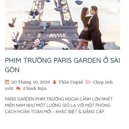
PHIM TRƯỜNG PARIS GARDEN Ở SÀI
GÒN
20 Tháng 10, 2019
Thần Cupid
Chụp ảnh
ở
cưới
2 bình luận
PHIM
PARIS GARDEN PHIM TRƯỜNG NGOẠI CẢNH LỚN NHẤT
TRƯỜNG
MIỀN NAM NHƯ MỘT LUỒNG GIÓ LẠ VỚI MỘT PHONG
PARIS
CÁCH HOÀN TOÀN MỚI – KHÁC BIỆT & ĐẲNG CẤP.
GARDEN
Ở
SÀI