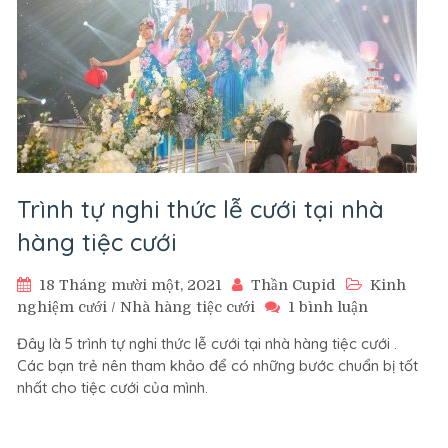
Trình tự nghi thức lễ cưới tại nhà
hàng tiệc cưới
18 Tháng mười một, 2021
Thần Cupid
Kinh
ở
nghiệm cưới
/
Nhà hàng tiệc cưới
1 bình luận
Trình
Đây là 5 trình tự nghi thức lễ cưới tại nhà hàng tiệc cưới .
tự
Các bạn trẻ nên tham khảo để có những bước chuẩn bị tốt
nghi
nhất cho tiệc cưới của mình.
thức
lễ
cưới