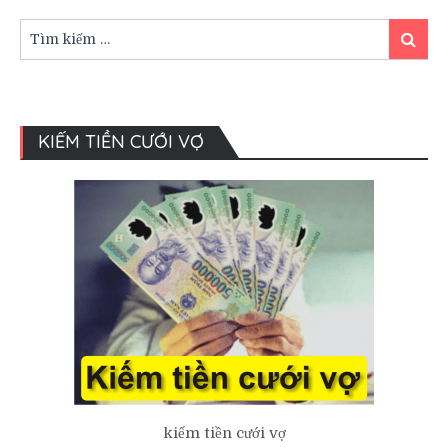
tại
nhà
Tìm
Tìm
hàng
kiếm:
kiếm
tiệc
cưới
KIẾM TIỀN CƯỚI VỢ
kiếm tiền cưới vợ