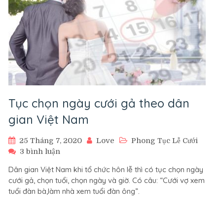
Tục chọn ngày cưới gả theo dân
gian Việt Nam
25 Tháng 7, 2020
Love
Phong Tục Lễ Cưới
ở
3 bình luận
Tục
Dân gian Việt Nam khi tổ chức hôn lễ thì có tục chọn ngày
chọn
cưới gả, chọn tuổi, chọn ngày và giờ. Có câu: “Cưới vợ xem
ngày
tuổi đàn bà,làm nhà xem tuổi đàn ông”.
cưới
gả
theo