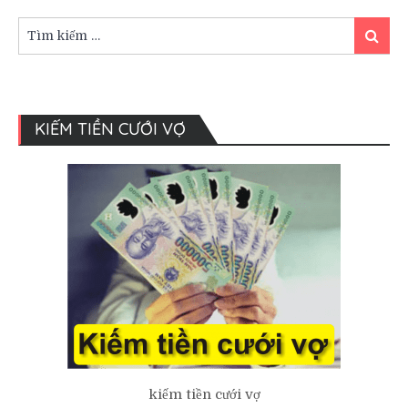
dân
gian
Tìm
Tìm
Việt
kiếm:
kiếm
Nam
KIẾM TIỀN CƯỚI VỢ
kiếm tiền cưới vợ