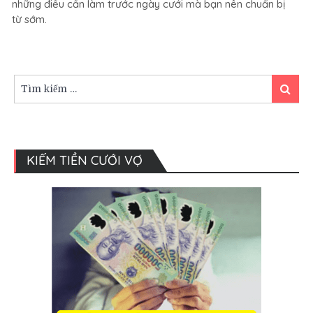
mái
những điều cần làm trước ngày cưới mà bạn nên chuẩn bị
tóc
từ sớm.
cưới
đẹp
cho
cô
Tìm
Tìm
dâu
kiếm:
kiếm
KIẾM TIỀN CƯỚI VỢ