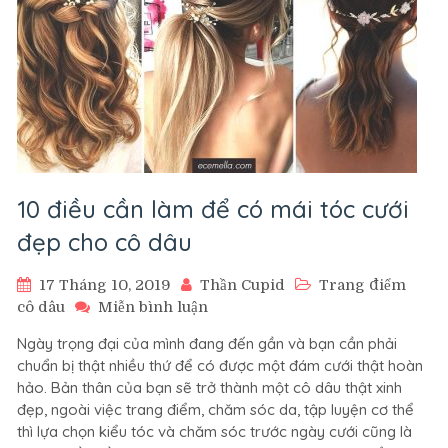
10 điều cần làm để có mái tóc cưới
đẹp cho cô dâu
17 Tháng 10, 2019
Thần Cupid
Trang điểm
trên
cô dâu
Miễn bình luận
10
Ngày trọng đại của mình đang đến gần và bạn cần phải
điều
chuẩn bị thật nhiều thứ để có được một đám cưới thật hoàn
cần
hảo. Bản thân của bạn sẽ trở thành một cô dâu thật xinh
làm
đẹp, ngoài việc trang điểm, chăm sóc da, tập luyện cơ thể
để
thì lựa chọn kiểu tóc và chăm sóc trước ngày cưới cũng là
có