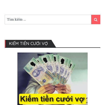
cưới
không
phải
ai
Tìm
Tìm
cũng
kiếm:
kiếm
biết.
KIẾM TIỀN CƯỚI VỢ