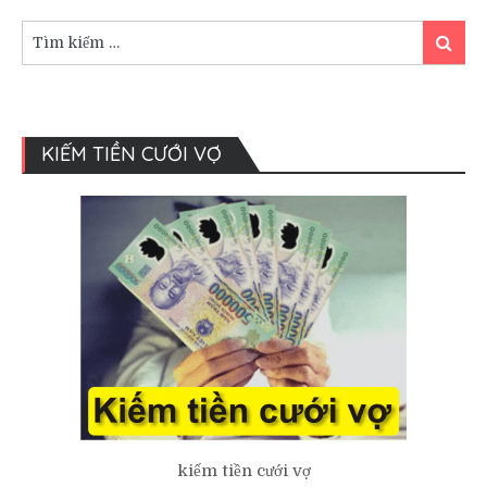
Có
nên
Tìm
Tìm
cưới
kiếm:
kiếm
vào
Tết
Đoan
Ngọ?
KIẾM TIỀN CƯỚI VỢ
kiếm tiền cưới vợ