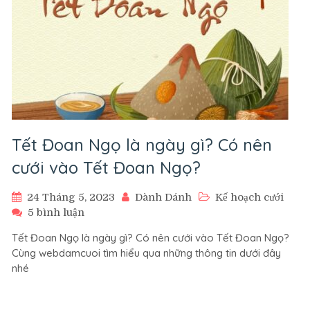
Tết Đoan Ngọ là ngày gì? Có nên
cưới vào Tết Đoan Ngọ?
24 Tháng 5, 2023
Dành Dánh
Kế hoạch cưới
ở
5 bình luận
Tết
Tết Đoan Ngọ là ngày gì? Có nên cưới vào Tết Đoan Ngọ?
Đoan
Cùng webdamcuoi tìm hiểu qua những thông tin dưới đây
Ngọ
nhé
là
ngày
gì?